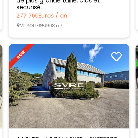
de plus grande taille, clos et
sécurisé.
277 760
Euros / an
VITROLLES
3968 m²