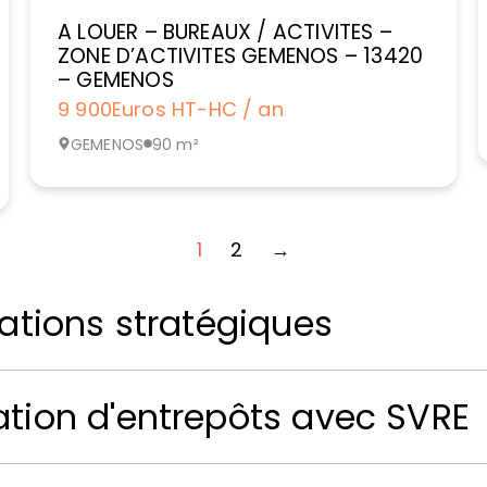
A LOUER – BUREAUX / ACTIVITES –
ZONE D’ACTIVITES GEMENOS – 13420
– GEMENOS
9 900
Euros HT-HC / an
GEMENOS
90 m²
1
2
→
sations stratégiques
ation d'entrepôts avec SVRE