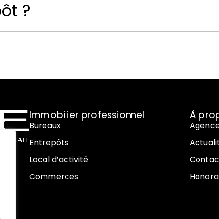
ôt ?
Immobilier professionnel
À pro
Bureaux
Agenc
Entrepôts
Actuali
Local d’activité
Contac
Commerces
Honora
008,