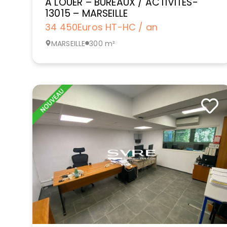
A LOUER – BUREAUX / ACTIVITES-
13015 – MARSEILLE
34 450
Euros HT-HC / an
MARSEILLE
300 m²