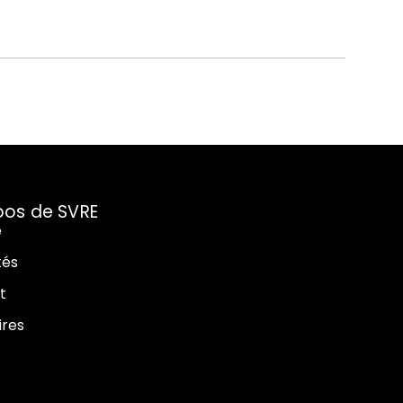
pos de SVRE
e
tés
t
ires