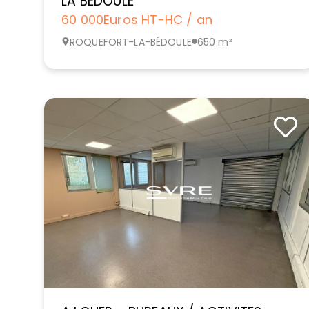
LA BEDOULE
60 000
Euros HT-HC / an
ROQUEFORT-LA-BÉDOULE
650 m²