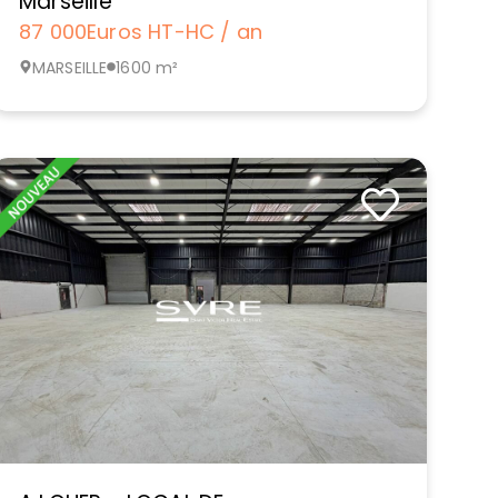
Marseille
87 000
Euros HT-HC / an
MARSEILLE
1600 m²