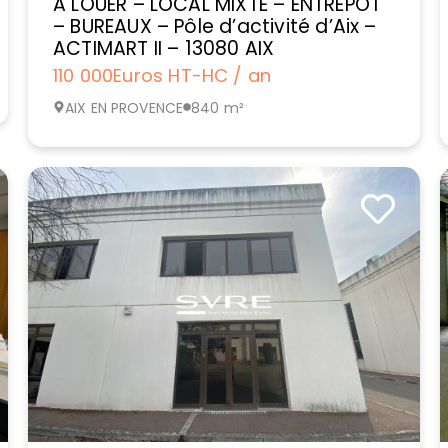
A LOUER – LOCAL MIXTE – ENTREPOT
– BUREAUX – Pôle d’activité d’Aix –
ACTIMART II – 13080 AIX
110 000
Euros HT-HC / an
AIX EN PROVENCE
840 m²