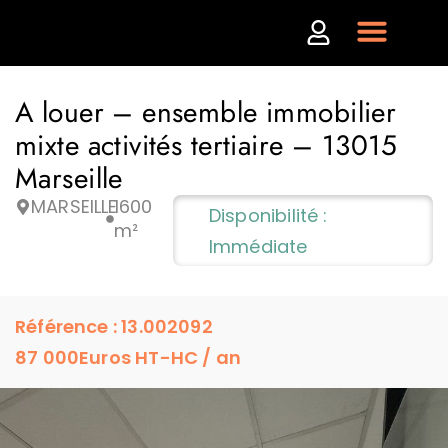
A louer – ensemble immobilier
mixte activités tertiaire – 13015
Marseille
MARSEILLE
1600
Disponibilité :
m²
Immédiate
Référence : 13.002092
87 000
Euros HT-HC / an