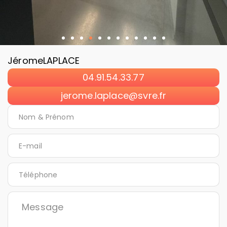
Jérome
LAPLACE
04.91.54.33.77
jerome.laplace@svre.fr