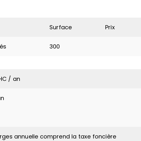
Surface
Prix
tés
300
HC / an
an
arges annuelle comprend la taxe foncière