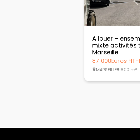
A louer – ensem
mixte activités t
Marseille
87 000
Euros HT-
MARSEILLE
1600 m²