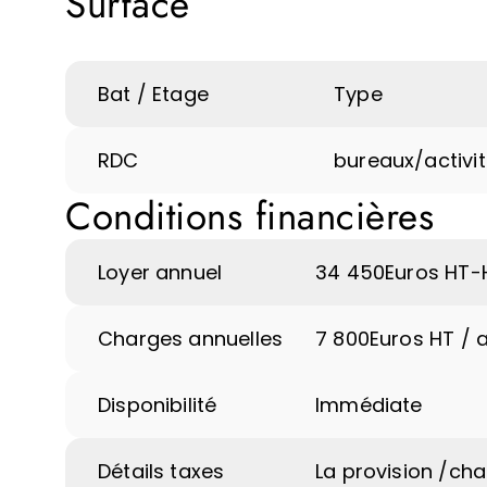
Surface
Bat / Etage
Type
RDC
bureaux/activi
Conditions financières
Loyer annuel
34 450
Euros HT-
Charges annuelles
7 800
Euros HT / 
Disponibilité
Immédiate
Détails taxes
La provision /ch