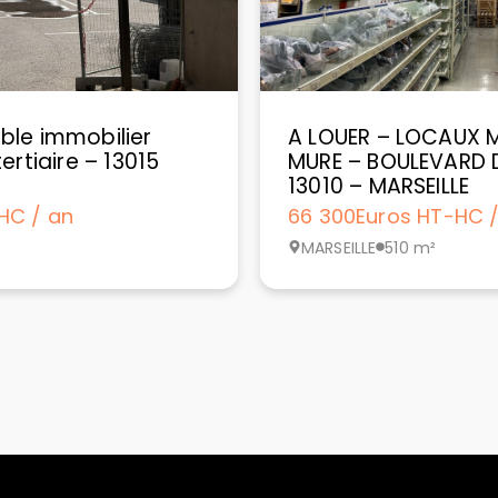
ble immobilier
A LOUER – LOCAUX M
ertiaire – 13015
MURE – BOULEVARD D
13010 – MARSEILLE
HC / an
66 300
Euros HT-HC 
MARSEILLE
510 m²