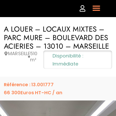
A LOUER – LOCAUX MIXTES –
PARC MURE – BOULEVARD DES
ACIERIES – 13010 – MARSEILLE
MARSEILLE
510
Disponibilité :
m²
Immédiate
Référence : 13.001777
66 300
Euros HT-HC / an