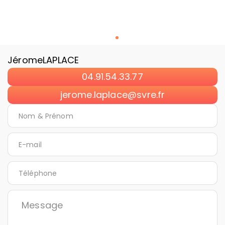
Jérome
LAPLACE
04.91.54.33.77
jerome.laplace@svre.fr