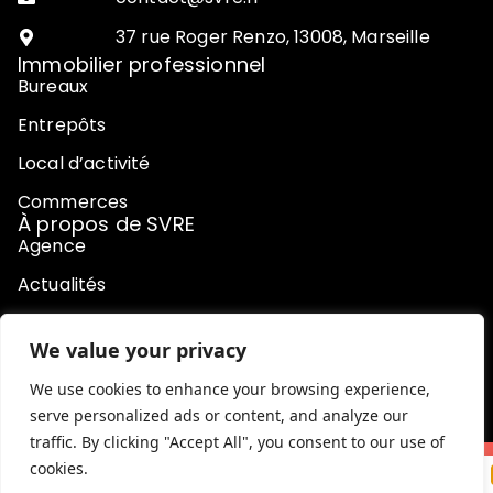
37 rue Roger Renzo, 13008, Marseille
Immobilier professionnel
Bureaux
Entrepôts
Local d’activité
Commerces
À propos de SVRE
Agence
Actualités
Contact
We value your privacy
Honoraires
We use cookies to enhance your browsing experience,
serve personalized ads or content, and analyze our
traffic. By clicking "Accept All", you consent to our use of
cookies.
© SVRE 2024. Tous droits réservés.