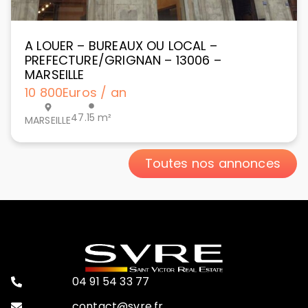
A LOUER – BUREAUX OU LOCAL –
PREFECTURE/GRIGNAN – 13006 –
MARSEILLE
10 800
Euros / an
47.15 m²
MARSEILLE
Toutes nos annonces
04 91 54 33 77
contact@svre.fr