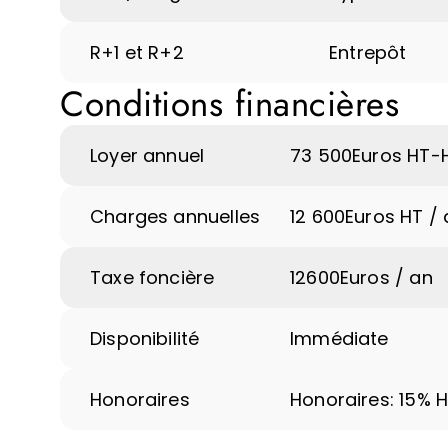
R+1 et R+2
Entrepôt
Conditions financières
Loyer annuel
73 500
Euros HT-
Charges annuelles
12 600
Euros HT / 
Taxe foncière
12600
Euros / an
Disponibilité
Immédiate
Honoraires
Honoraires: 15% 