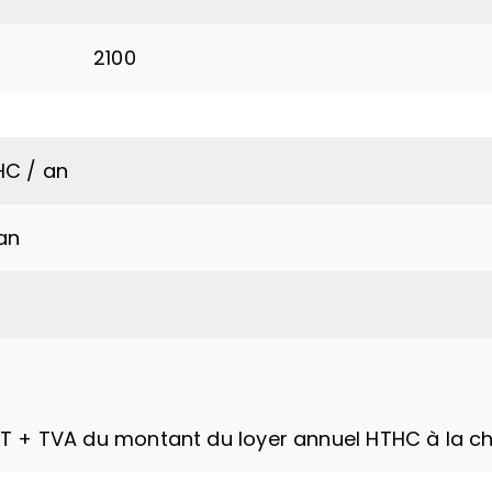
2100
HC / an
an
HT + TVA du montant du loyer annuel HTHC à la c