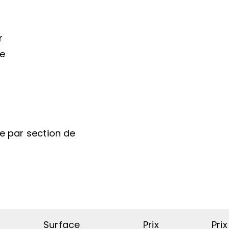
r
re
ce par section de
Surface
Prix
Pri