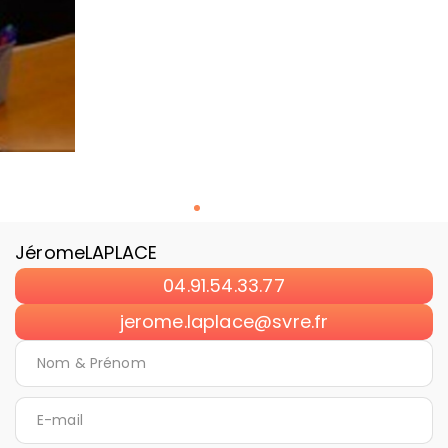
Jérome
LAPLACE
04.91.54.33.77
jerome.laplace@svre.fr