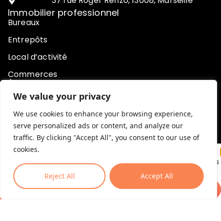
37 rue Roger Renzo, 13008, Marseille
Immobilier professionnel
Bureaux
Entrepôts
Local d’activité
Commerces
À propos de SVRE
Agence
We value your privacy
Actualités
We use cookies to enhance your browsing experience,
serve personalized ads or content, and analyze our
Contact
traffic. By clicking "Accept All", you consent to our use of
Honoraires
cookies.
Pour ne rien manquer des opportunités offertes
par SVRE, inscrivez-vous à notre newsletter !
Reject All
Accept All
Je m'inscris
© SVRE 2024. Tous droits réservés.
Mentions légales
Politique de confidentialité