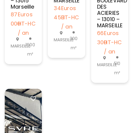
– 13015
MARSEILLE
BOULEVARD
Marseille
DES
34
Euros
ACIERIES
87
Euros
450
HT-HC
– 13010 –
000
HT-HC
MARSEILLE
/ an
/ an
66
Euros
300
MARSEILLE
300
HT-HC
1600
MARSEILLE
m²
/ an
m²
510
MARSEILLE
m²