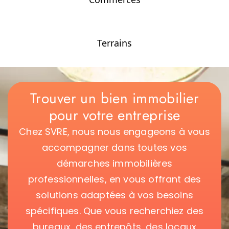
Terrains
Trouver un bien immobilier
pour votre entreprise
Chez SVRE, nous nous engageons à vous
accompagner dans toutes vos
démarches immobilières
professionnelles, en vous offrant des
solutions adaptées à vos besoins
spécifiques. Que vous recherchiez des
bureaux, des entrepôts, des locaux