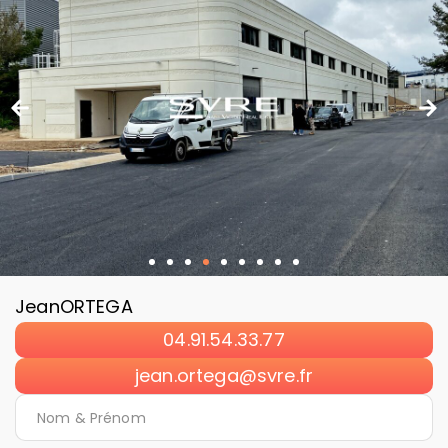
Jean
ORTEGA
04.91.54.33.77
jean.ortega@svre.fr