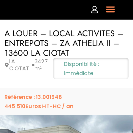
A LOUER – LOCAL ACTIVITES –
ENTREPOTS – ZA ATHELIA II –
13600 LA CIOTAT
LA
3427
Disponibilité :
CIOTAT
m²
Immédiate
Référence : 13.001948
445 510
Euros HT-HC / an