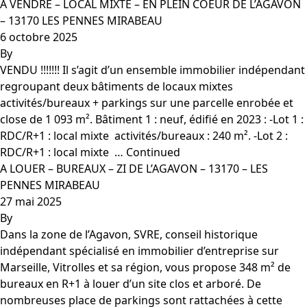
A VENDRE – LOCAL MIXTE – EN PLEIN COEUR DE L’AGAVON
– 13170 LES PENNES MIRABEAU
6 octobre 2025
By
VENDU !!!!!!! Il s’agit d’un ensemble immobilier indépendant
regroupant deux bâtiments de locaux mixtes
activités/bureaux + parkings sur une parcelle enrobée et
close de 1 093 m². Bâtiment 1 : neuf, édifié en 2023 : -Lot 1 :
RDC/R+1 : local mixte  activités/bureaux : 240 m². -Lot 2 :
RDC/R+1 : local mixte  …
Continued
A LOUER – BUREAUX – ZI DE L’AGAVON – 13170 – LES
PENNES MIRABEAU
27 mai 2025
By
Dans la zone de l’Agavon, SVRE, conseil historique
indépendant spécialisé en immobilier d’entreprise sur
Marseille, Vitrolles et sa région, vous propose 348 m² de
bureaux en R+1 à louer d’un site clos et arboré. De
nombreuses place de parkings sont rattachées à cette