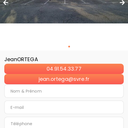
Jean
ORTEGA
04.91.54.33.77
jean.ortega@svre.fr