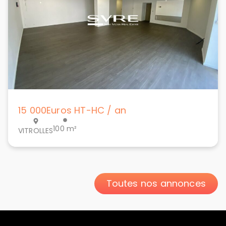
15 000
Euros HT-HC / an
100 m²
VITROLLES
Toutes nos annonces