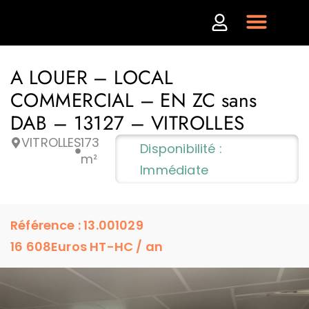
A LOUER – LOCAL
COMMERCIAL – EN ZC sans
DAB – 13127 – VITROLLES
VITROLLES
173
Disponibilité :
m²
Immédiate
Référence : 13.001029
16 608
Euros HT-HC / an