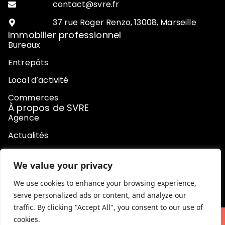
contact@svre.fr
37 rue Roger Renzo, 13008, Marseille
Immobilier professionnel
Bureaux
Entrepôts
Local d’activité
Commerces
À propos de SVRE
Agence
Actualités
Contact
We value your privacy
Honoraires
We use cookies to enhance your browsing experience,
serve personalized ads or content, and analyze our
traffic. By clicking "Accept All", you consent to our use of
cookies.
© SVRE 2024. Tous droits réservés.