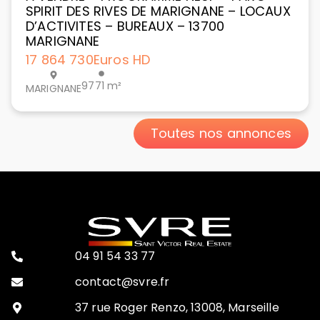
SPIRIT DES RIVES DE MARIGNANE – LOCAUX
D’ACTIVITES – BUREAUX – 13700
MARIGNANE
17 864 730
Euros HD
9771 m²
MARIGNANE
Toutes nos annonces
04 91 54 33 77
contact@svre.fr
37 rue Roger Renzo, 13008, Marseille