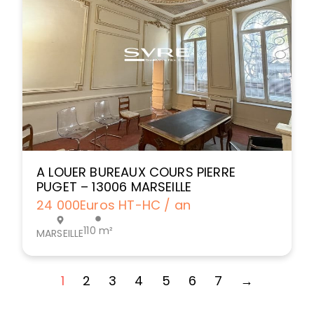
A LOUER BUREAUX COURS PIERRE
PUGET – 13006 MARSEILLE
24 000
Euros HT-HC / an
110 m²
MARSEILLE
1
2
3
4
5
6
7
→