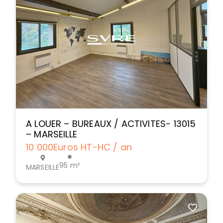
A LOUER – BUREAUX / ACTIVITES- 13015
– MARSEILLE
10 000
Euros HT-HC / an
95 m²
MARSEILLE