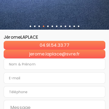
Jérome
LAPLACE
04.91.54.33.77
jerome.laplace@svre.fr