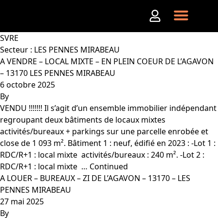
Aller au contenu
SVRE
Secteur :
LES PENNES MIRABEAU
A VENDRE – LOCAL MIXTE – EN PLEIN COEUR DE L’AGAVON
– 13170 LES PENNES MIRABEAU
6 octobre 2025
By
VENDU !!!!!!! Il s’agit d’un ensemble immobilier indépendant
regroupant deux bâtiments de locaux mixtes
activités/bureaux + parkings sur une parcelle enrobée et
close de 1 093 m². Bâtiment 1 : neuf, édifié en 2023 : -Lot 1 :
RDC/R+1 : local mixte  activités/bureaux : 240 m². -Lot 2 :
RDC/R+1 : local mixte  …
Continued
A LOUER – BUREAUX – ZI DE L’AGAVON – 13170 – LES
PENNES MIRABEAU
27 mai 2025
By