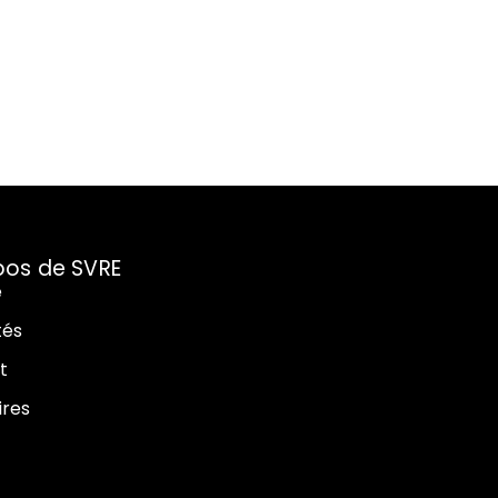
pos de SVRE
e
tés
t
ires