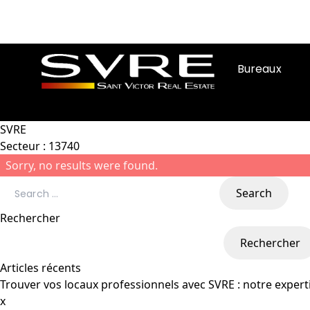
Bureaux
Aller au contenu
SVRE
Secteur :
13740
Sorry, no results were found.
Search for:
Search
Rechercher
Rechercher
Articles récents
Trouver vos locaux professionnels avec SVRE : notre experti
x