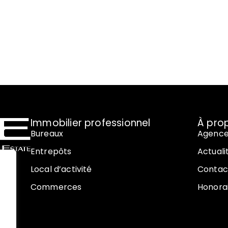
Immobilier professionnel
À pro
Bureaux
Agenc
Entrepôts
Actuali
Local d’activité
Contac
Commerces
Honora
008,