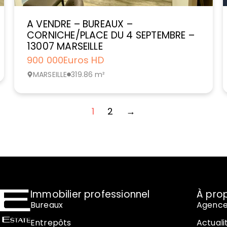
A VENDRE – BUREAUX –
CORNICHE/PLACE DU 4 SEPTEMBRE –
13007 MARSEILLE
900 000
Euros HD
MARSEILLE
319.86 m²
1
2
→
Immobilier professionnel
À pro
Bureaux
Agenc
Entrepôts
Actuali