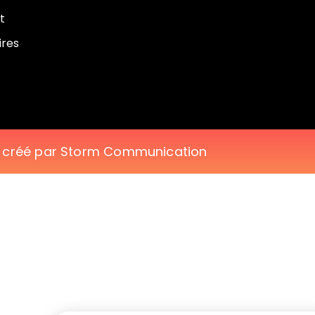
t
ires
e créé par Storm Communication