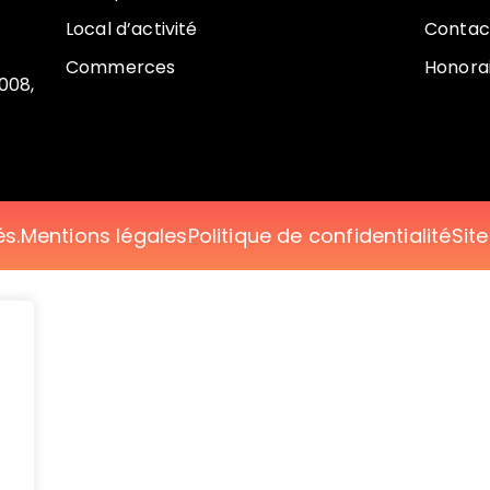
Local d’activité
Contac
Commerces
Honora
008,
és.
Mentions légales
Politique de confidentialité
Sit