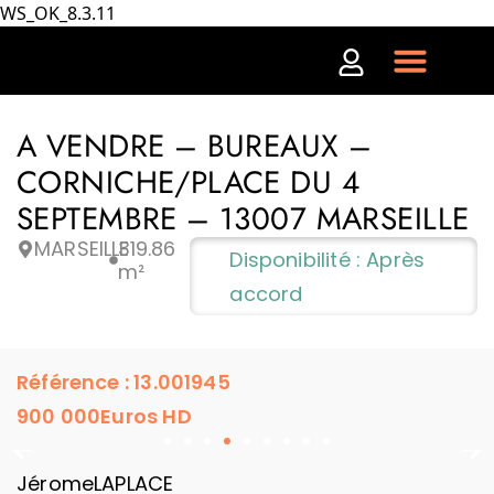
WS_OK_8.3.11
A VENDRE – BUREAUX –
CORNICHE/PLACE DU 4
SEPTEMBRE – 13007 MARSEILLE
MARSEILLE
319.86
Disponibilité : Après
m²
accord
Référence : 13.001945
900 000
Euros HD
Jérome
LAPLACE