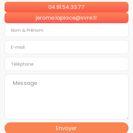
04.91.54.33.77
jerome.laplace@svre.fr
Envoyer