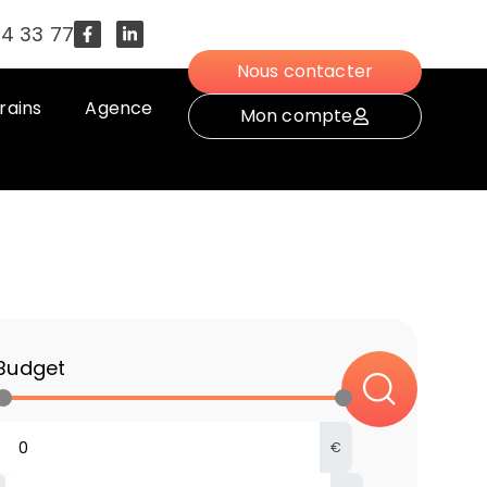
54 33 77
Nous contacter
rains
Agence
Mon compte
Budget
€