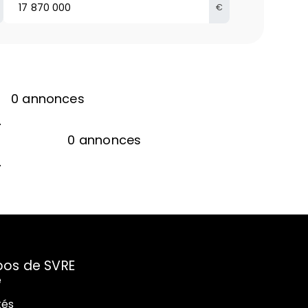
€
0
annonces
.
0
annonces
.
pos de SVRE
e
tés