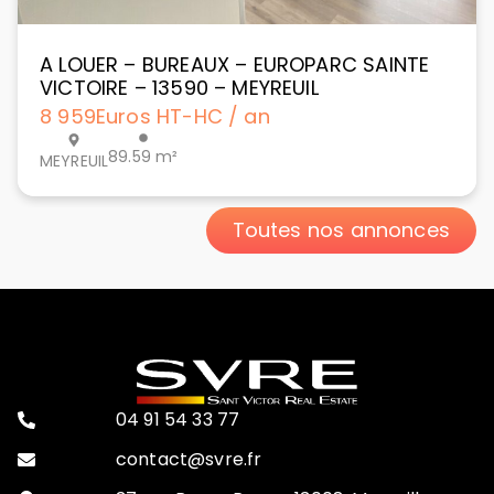
A LOUER – BUREAUX – EUROPARC SAINTE
VICTOIRE – 13590 – MEYREUIL
8 959
Euros HT-HC / an
89.59 m²
MEYREUIL
Toutes nos annonces
04 91 54 33 77
contact@svre.fr