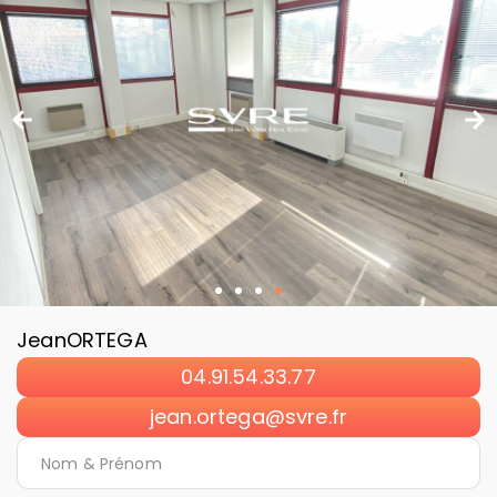
Jean
ORTEGA
04.91.54.33.77
jean.ortega@svre.fr