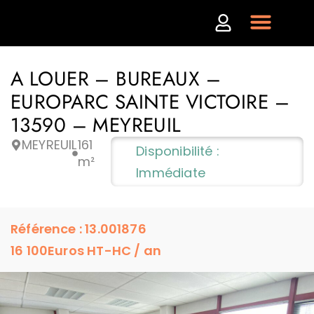
A LOUER – BUREAUX –
EUROPARC SAINTE VICTOIRE –
13590 – MEYREUIL
MEYREUIL
161
Disponibilité :
m²
Immédiate
Référence : 13.001876
16 100
Euros HT-HC / an