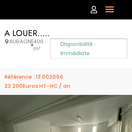
A LOUER…..
AUBAGNE
400
Disponibilité :
m²
Immédiate
Référence : 13.002056
23 200
Euros HT-HC / an