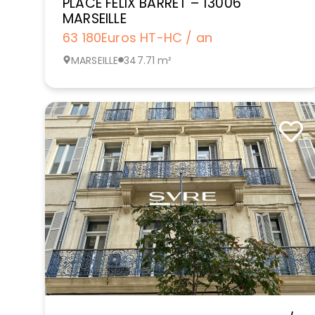
PLACE FELIX BARRET – 13006
MARSEILLE
63 180
Euros HT-HC / an
MARSEILLE
347.71 m²