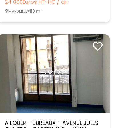
24 000
Euros HT-HC / an
MARSEILLE
110 m²
A LOUER – BUREAUX – AVENUE JULES