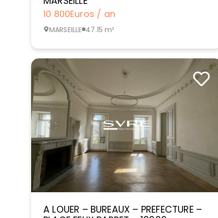
MARSEILLE
10 800
Euros / an
MARSEILLE
47.15 m²
A LOUER – BUREAUX – PREFECTURE –