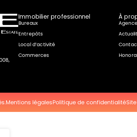
Immobilier professionnel
À pro
Bureaux
Agenc
Entrepôts
Actuali
Local d’activité
Contac
Commerces
Honora
008,
és.
Mentions légales
Politique de confidentialité
Sit