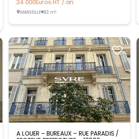
24 000
Euros HT / an
MARSEILLE
82 m²
A LOUER – BUREAUX – RUE PARADIS /