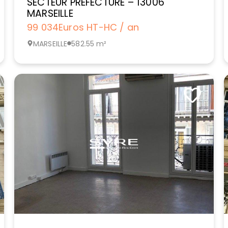
SECTEUR PREFECTURE – 13006
MARSEILLE
99 034
Euros HT-HC / an
MARSEILLE
582.55 m²