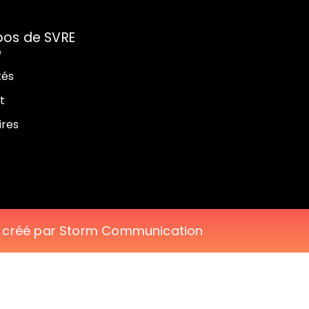
pos de SVRE
e
tés
t
ires
e créé par Storm Communication