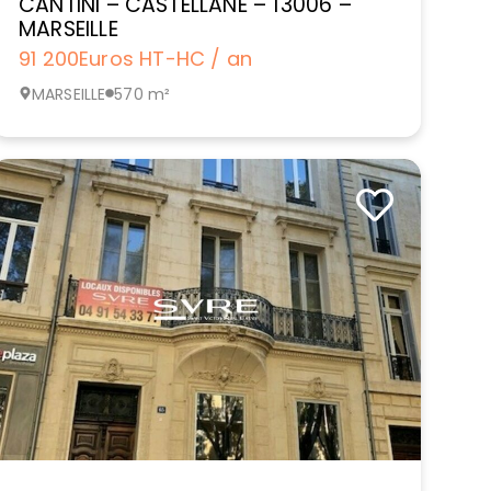
CANTINI – CASTELLANE – 13006 –
MARSEILLE
91 200
Euros HT-HC / an
MARSEILLE
570 m²