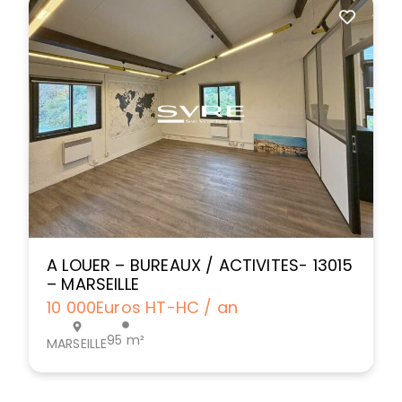
A LOUER – BUREAUX / ACTIVITES- 13015
– MARSEILLE
10 000
Euros HT-HC / an
95 m²
MARSEILLE