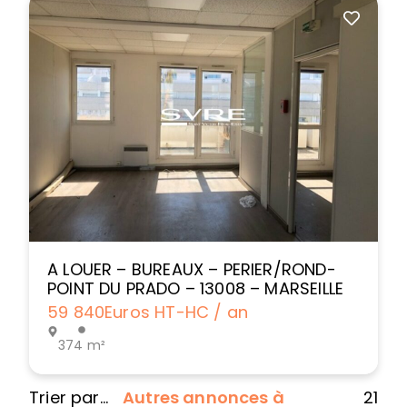
A LOUER – BUREAUX – PERIER/ROND-
POINT DU PRADO – 13008 – MARSEILLE
59 840
Euros HT-HC / an
374 m²
Autres annonces à
21