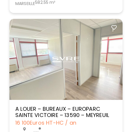
582.55 m²
MARSEILLE
A LOUER – BUREAUX – EUROPARC
SAINTE VICTOIRE – 13590 – MEYREUIL
16 100
Euros HT-HC / an