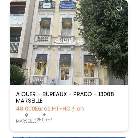
A OUER – BUREAUX – PRADO – 13008
MARSEILLE
48 000
Euros HT-HC / an
250 m²
MARSEILLE