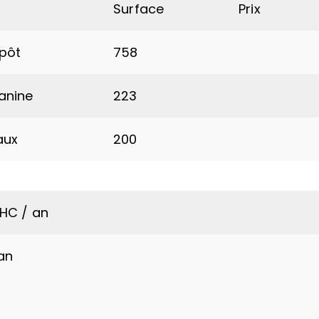
Surface
Prix
epôt
758
anine
223
aux
200
HC / an
an