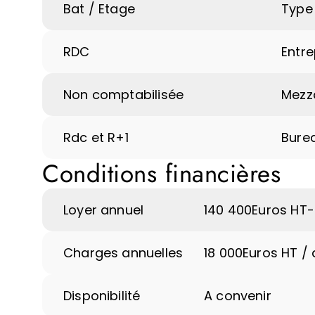
Bat / Etage
Type
RDC
Entr
Non comptabilisée
Mezz
Rdc et R+1
Bure
Conditions financières
Loyer annuel
140 400
Euros HT-
Charges annuelles
18 000
Euros HT / 
Disponibilité
A convenir