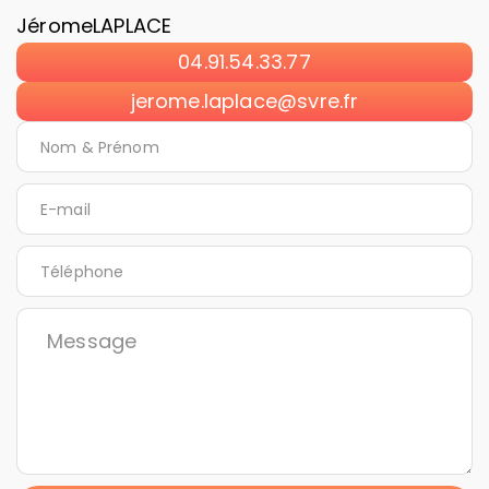
Jérome
LAPLACE
04.91.54.33.77
jerome.laplace@svre.fr