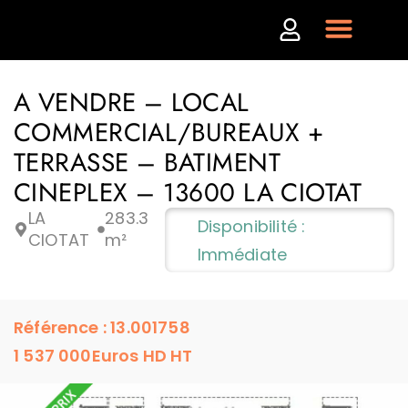
A VENDRE – LOCAL
COMMERCIAL/BUREAUX +
TERRASSE – BATIMENT
CINEPLEX – 13600 LA CIOTAT
LA
283.3
Disponibilité :
CIOTAT
m²
Immédiate
Référence : 13.001758
1 537 000
Euros HD HT