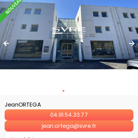
Jean
ORTEGA
04.91.54.33.77
jean.ortega@svre.fr