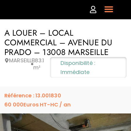
A LOUER – LOCAL
COMMERCIAL – AVENUE DU
PRADO – 13008 MARSEILLE
MARSEILLE
183.1
Disponibilité :
m²
Immédiate
Référence : 13.001830
60 000
Euros HT-HC / an