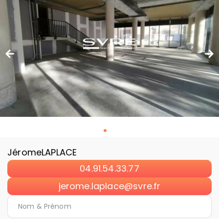
Jérome
LAPLACE
04.91.54.33.77
jerome.laplace@svre.fr