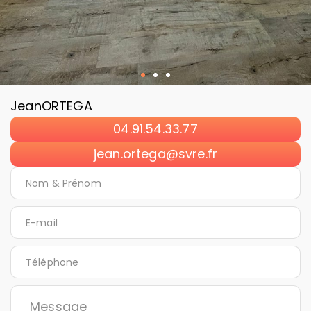
Jean
ORTEGA
04.91.54.33.77
jean.ortega@svre.fr