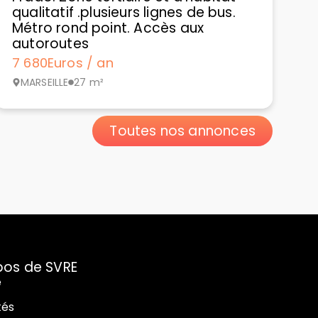
qualitatif .plusieurs lignes de bus.
Métro rond point. Accès aux
autoroutes
7 680
Euros / an
MARSEILLE
27 m²
Toutes nos annonces
pos de SVRE
e
tés