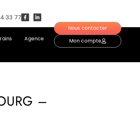
54 33 77
Nous contacter
rains
Agence
Mon compte
BOURG –