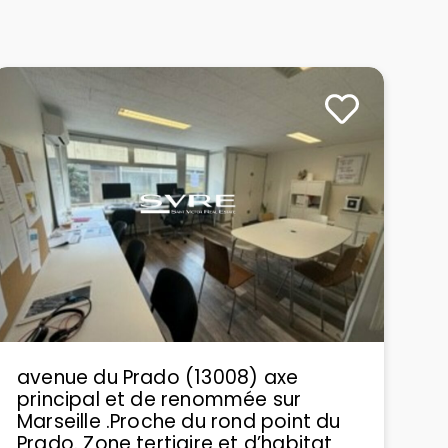
avenue du Prado (13008) axe
A
principal et de renommée sur
M
Marseille .Proche du rond point du
5
Prado. Zone tertiaire et d’habitat