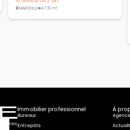
10 800
Euros / an
MARSEILLE
47.15 m²
Immobilier professionnel
À pro
Bureaux
Agenc
Entrepôts
Actuali