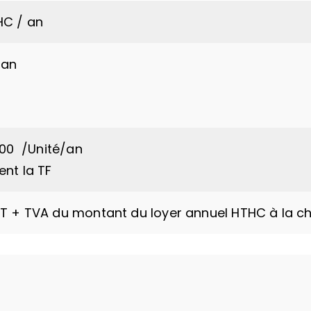
HC / an
 an
00  /Unité/an
ent la TF
HT + TVA du montant du loyer annuel HTHC à la c